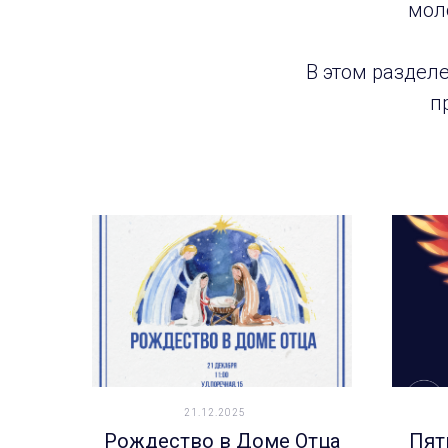
мол
В этом раздел
п
21.12.2025
Рождество в Доме Отца
Пят