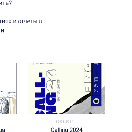
ить?
иях и отчеты о
и!
23.02.2024
ца
Calling 2024