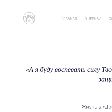
ГЛАВНАЯ
О ЦЕРКВИ
С
«А я буду воспевать силу Тв
защ
Жизнь в «Дом