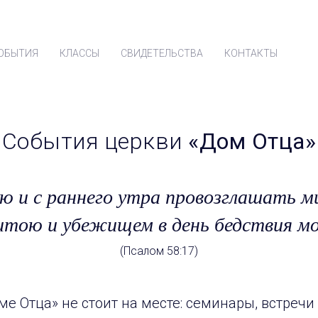
ОБЫТИЯ
КЛАССЫ
СВИДЕТЕЛЬСТВА
КОНТАКТЫ
События церкви
«Дом Отца»
ою и с раннего утра провозглашать 
итою и убежищем в день бедствия мо
(Псалом 58:17)
е Отца» не стоит на месте: семинары, встречи